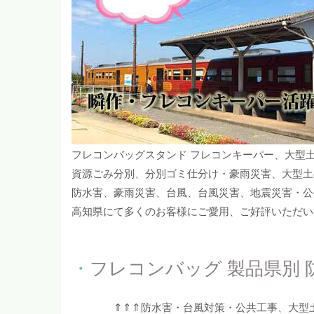
フレコンバッグスタンド フレコンキーパー、大型
資源ごみ分別、分別ゴミ仕分け・豪雨災害、大型土
防水害、豪雨災害、台風、台風災害、地震災害・公
高知県にて多くのお客様にご愛用、ご好評いただい
・
フレコンバッグ 製品県別 
⇑⇑⇑防水害・台風対策・公共工事、大型土の