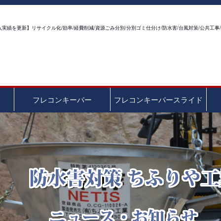
を更新】リサイクル化/効率/経費削減/資源ごみ分別/分別ゴミ仕分け/防水害/台風対策/公共工事/
フレコンキーパー
フレコンキーパースライド