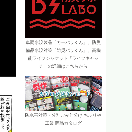
車両水没製品「カーパッくん」、防災
備品水没対策「防災パッくん」、高機
能ライフジャケット「ライフキャッ
チ」の詳細はこちらから
防水害対策・分別ごみ仕分け ちふりや
工業 商品カタログ