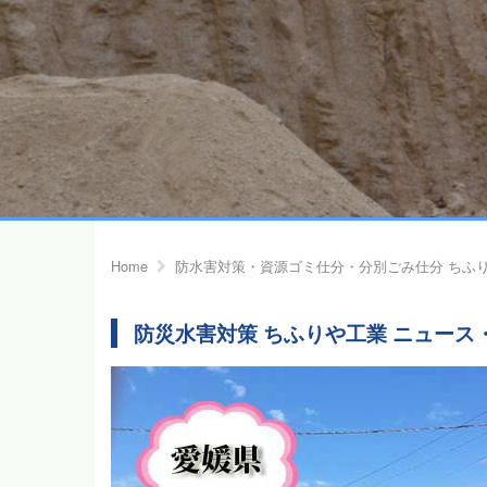
Home
防水害対策・資源ゴミ仕分・分別ごみ仕分 ちふ
防災水害対策 ちふりや工業 ニュース