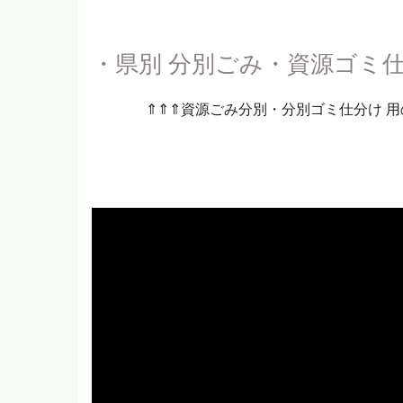
・県別 分別ごみ・資源ゴミ
⇑⇑⇑資源ごみ分別・分別ゴミ仕分け 