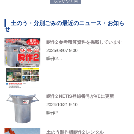
ちふりや工業
土のう・分別ごみの最近のニュース・お知ら
せ
瞬作2 参考積算資料を掲載しています
2025/08/07 9:00
瞬作2…
瞬作2 NETIS登録番号がVEに更新
2024/10/21 9:10
瞬作2…
土のう製作機瞬作2 レンタル