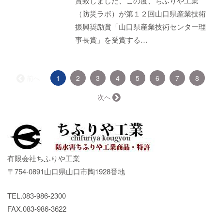
賞致しました、この度、ちふりや工業
（防災ラボ）が第１２回山口県産業技術
振興奨励賞「山口県産業技術センター理
事長賞」を受賞する…
（こ
← 前へ
1
2
3
4
5
6
7
8
の
ペ
次へ →
ー
ジ）
有限会社ちふりや工業
〒754-0891山口県山口市陶1928番地
TEL.083-986-2300
FAX.083-986-3622