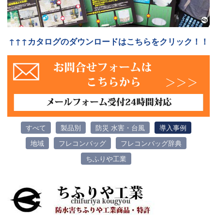
↑↑↑カタログのダウンロードはこちらをクリック！！
すべて
製品別
防災 水害・台風
導入事例
地域
フレコンバッグ
フレコンバッグ辞典
ちふりや工業