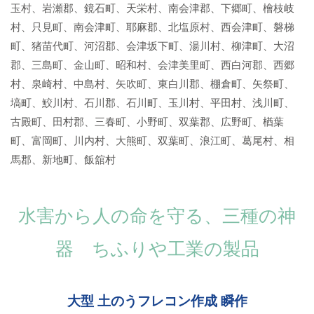
玉村、岩瀬郡、鏡石町、天栄村、南会津郡、下郷町、檜枝岐
村、只見町、南会津町、耶麻郡、北塩原村、西会津町、磐梯
町、猪苗代町、河沼郡、会津坂下町、湯川村、柳津町、大沼
郡、三島町、金山町、昭和村、会津美里町、西白河郡、西郷
村、泉崎村、中島村、矢吹町、東白川郡、棚倉町、矢祭町、
塙町、鮫川村、石川郡、石川町、玉川村、平田村、浅川町、
古殿町、田村郡、三春町、小野町、双葉郡、広野町、楢葉
町、富岡町、川内村、大熊町、双葉町、浪江町、葛尾村、相
馬郡、新地町、飯舘村
水害から人の命を守る、三種の神
器 ちふりや工業の製品
大型 土のうフレコン作成 瞬作